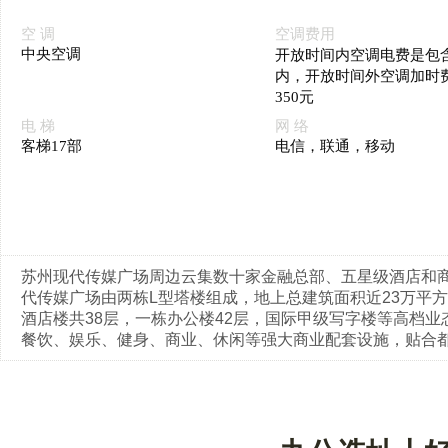
空 调
空调费用
中央空调
开放时间内空调电费是包
内，开放时间外空调加时
350元
电 梯
网 络
客梯17部
电信，联通，移动
苏州现代传媒广场周边云集数十家金融总部、五星级酒店和商
代传媒广场由两栋L型塔楼组成，地上总建筑面积近23万平
酒店楼共38层，一栋办公楼42层，国际甲级写字楼等高档
餐饮、娱乐、健身、商业、休闲等强大商业配套设施，贴合