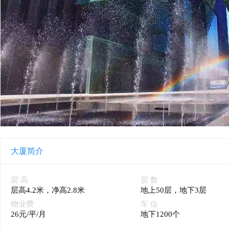
大厦简介
层 高
层 数
层高4.2米，净高2.8米
地上50层，地下3层
物业费
车 位
26元/平/月
地下1200个