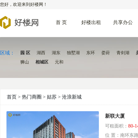
您好，欢迎来到好楼网！
首 页
好楼出租
共享办公
区域：
园 区
湖西
湖东
独墅湖
东环
娄葑
青剑湖
狮山
相城区
元和
首页 > 热门商圈 >
姑苏
>
沧浪新城
新联大厦
80-
可租面积：
位 置：南环东路