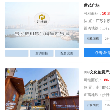
世茂广场
50-
可租面积：
位 置：江苏省苏
距离地铁：步行
在租面积
26
点击详
空调自控
配套完善
989文化创意
180
可租面积：
位 置：南门路1
距离地铁：步行
在租面积
17